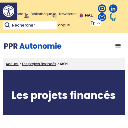
Ouvrir la barre d’outils
Agenda
Bibliothèque
Newsletter
Fr
Langue :
Rechercher
Accueil
>
Les projets financés
>
AtOrI
Les projets financés