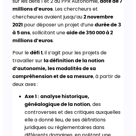
sur les défis 1 et 2 du PPR Autonomie,
doté de 7
. Les chercheurs et
millions d’euros
chercheures avaient jusqu’au
2 novembre
pour déposer un projet d’une
2021
durée de
3
, sollicitant une
à 5 ans
aide de 350 000 à 2
.
millions d’euros
Pour le
, il s’agit pour les projets de
défi 1
travailler sur
la définition de la notion
d’autonomie, les modalités de sa
, à partir de
compréhension et de sa mesure
deux axes :
Axe 1 :
analyse historique,
, des
généalogique de la notion
controverses et des critiques auxquelles
elle a donné lieu, de ses définitions
juridiques ou réglementaires dans
différents domaines, en prêtant une