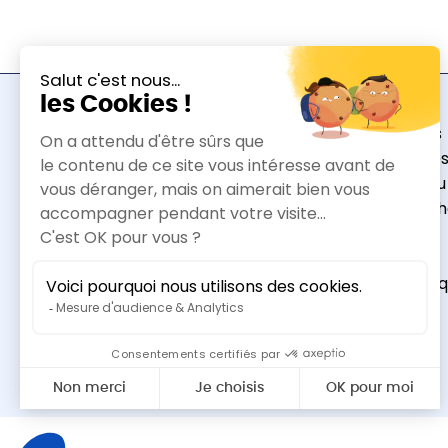
À propos
Actualité
Autour du
Recherch
Activités
Agenda
Bibliothè