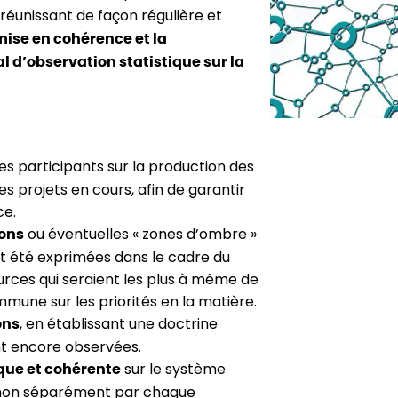
e réunissant de façon régulière et
mise en cohérence et la
 d’observation statistique sur la
es participants sur la production des
es projets en cours, afin de garantir
ce.
ou éventuelles « zones d’ombre »
ions
t été exprimées dans le cadre du
sources qui seraient les plus à même de
ommune sur les priorités en la matière.
, en établissant une doctrine
ons
nt encore observées.
sur le système
ue et cohérente
 non séparément par chaque