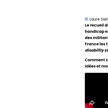
Laure Sain
Le recueil d
handicap es
des militant
France les 
disability s
Comment ce 
idées et mo