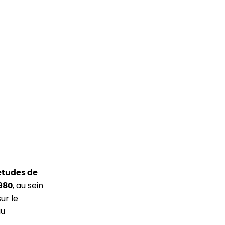
études de
, au sein
980
ur le
au