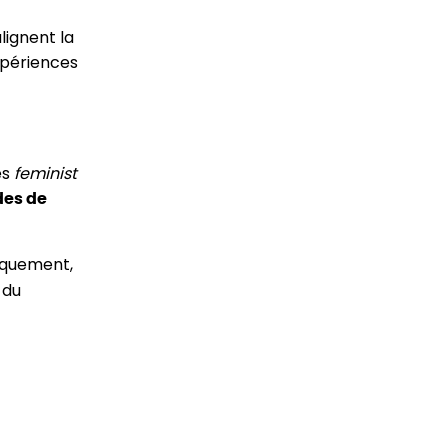
lignent la
xpériences
es
feminist
des de
oquement,
 du