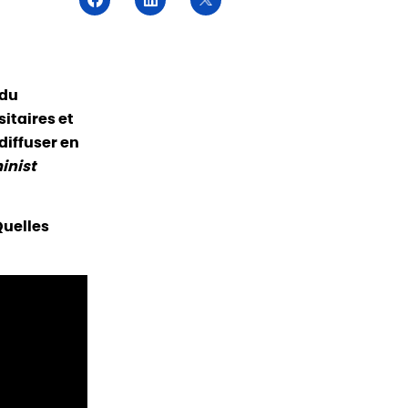
 du
sitaires et
diffuser en
inist
Quelles