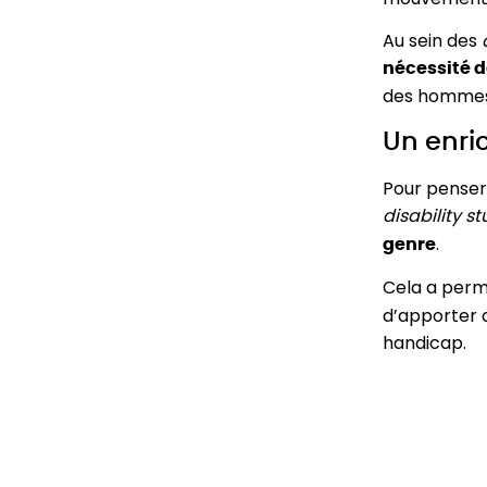
Au sein des
nécessité d
des hommes
Un enri
Pour penser
disability s
.
genre
Cela a permi
d’apporter 
handicap.