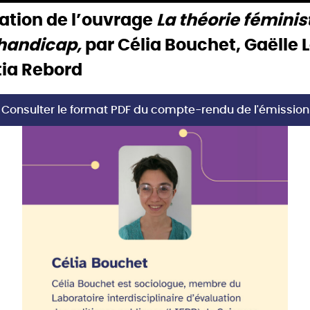
ation de l’ouvrage
La théorie féminis
 handicap,
par
Célia Bouchet, Gaëlle L
tia Rebord
Consulter le format PDF du compte-rendu de l'émission