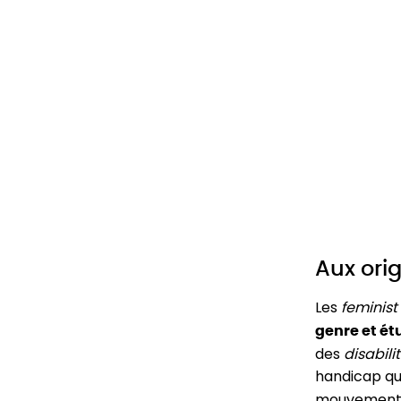
Aux orig
Les
feminist 
genre et ét
des
disabili
handicap qu
mouvement s