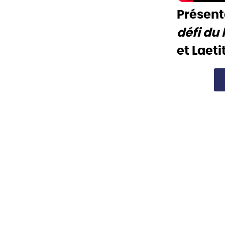
Présent
défi du
et Laeti