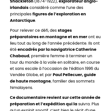
(1874-1922),
Shackleton
explorateur anglo-
considéré comme l’une des
irlandais
principales
figures de l’exploration en
.
Antarctique
Pour relever ce défi, des
stages
ont eu
préparatoires en montagne et en mer
lieu tout au long de l’année précédente. Ils ont
été
encadrés par la navigatrice Catherine
, première femme à terminer un
Chabaud
tour du monde à la voile en solitaire, en course
et sans escale à l’occasion de l’édition 1996 du
Vendée Globe, et par
Paul Pellecuer, guide
, familier des sommets
de haute montagne
himalayens.
Ce documentaire revient sur cette année de
suivra. Plus
préparation et l’expédition qui la
qu’un exploit sportif, c’est bien le récit d’une