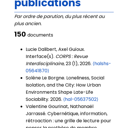
publications
Par ordre de parution, du plus récent au
plus ancien.
150
documents
Lucie Dalibert, Axel Guïoux.
Interface(s).
CORPS : Revue
Interdisciplinaire
, 23 (1), 2026.
⟨halshs-
05641870⟩
Solène Le Borgne. Loneliness, Social
Isolation, and the City: How Urban
Environments Shape Late-Life
Sociability. 2026.
⟨hal-05637502⟩
Valentine Gourinat, Nathanaël
Jarrassé. Cybernétique, information,
rétroaction : une grille de lecture pour
penser la prothèse de membre