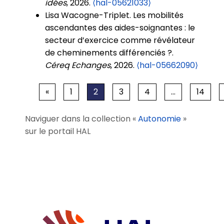
idées
, 2026.
⟨hal-05621033⟩
Lisa Wacogne-Triplet. Les mobilités
ascendantes des aides-soignantes : le
secteur d’exercice comme révélateur
de cheminements différenciés ?.
Céreq Echanges
, 2026.
⟨hal-05662090⟩
«
1
2
3
4
…
14
Naviguer dans la collection «
Autonomie
»
sur le portail HAL