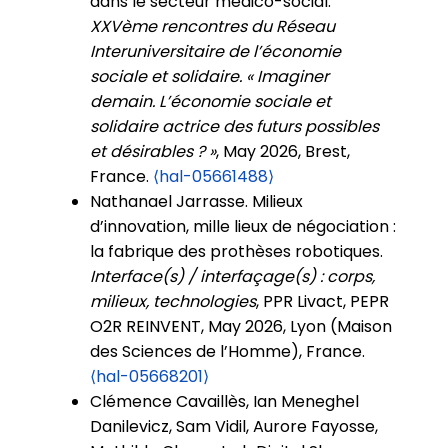
dans le secteur médico-social.
XXVème rencontres du Réseau
Interuniversitaire de l’économie
sociale et solidaire. « Imaginer
demain. L’économie sociale et
solidaire actrice des futurs possibles
et désirables ? »
, May 2026, Brest,
France.
⟨hal-05661488⟩
Nathanael Jarrasse. Milieux
d’innovation, mille lieux de négociation :
la fabrique des prothèses robotiques.
Interface(s) / interfaçage(s) : corps,
milieux, technologies
, PPR Livact, PEPR
O2R REINVENT, May 2026, Lyon (Maison
des Sciences de l’Homme), France.
⟨hal-05668201⟩
Clémence Cavaillès, Ian Meneghel
Danilevicz, Sam Vidil, Aurore Fayosse,