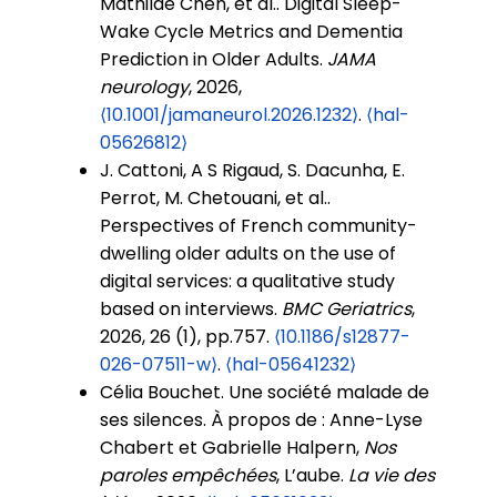
Mathilde Chen, et al.. Digital Sleep-
Wake Cycle Metrics and Dementia
Prediction in Older Adults.
JAMA
neurology
, 2026,
⟨10.1001/jamaneurol.2026.1232⟩
.
⟨hal-
05626812⟩
J. Cattoni, A S Rigaud, S. Dacunha, E.
Perrot, M. Chetouani, et al..
Perspectives of French community-
dwelling older adults on the use of
digital services: a qualitative study
based on interviews.
BMC Geriatrics
,
2026, 26 (1), pp.757.
⟨10.1186/s12877-
026-07511-w⟩
.
⟨hal-05641232⟩
Célia Bouchet. Une société malade de
ses silences. À propos de : Anne-Lyse
Chabert et Gabrielle Halpern,
Nos
paroles empêchées
, L’aube.
La vie des